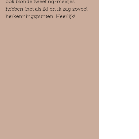
ook blonde tweeling-meisjes 
hebben (net als ik) en ik zag zoveel 
herkenningspunten. Heerlijk!