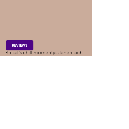
REVIEWS
En zelfs chill momentjes lenen zich 
wel voor foto's.
Of denk aan een leuke picknick, een 
spelletje, bellenblaas... zandkasteel 
bouwen, noem maar op.
Jullie kennen je kinderen vaak het 
beste en weten wat ze nodig hebben 
of werkt.