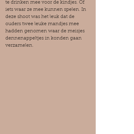
te drinken mee voor de kindjes. Of 
iets waar ze mee kunnen spelen. In 
deze shoot was het leuk dat de 
ouders twee leuke mandjes mee 
hadden genomen waar de meisjes 
dennenappeltjes in konden gaan 
verzamelen.