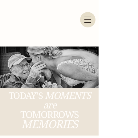
MOMENTS
TODAY’S
are
TOMORROWS
MEMORIES