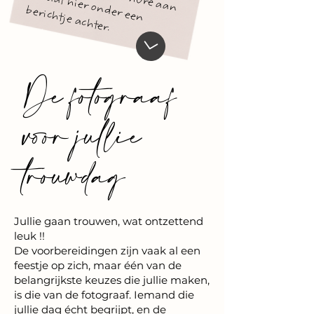
e b
d
b
ter.
De fotograaf
voor jullie
trouwdag
Jullie gaan trouwen, wat ontzettend
leuk !!
De voorbereidingen zijn vaak al een
feestje op zich, maar één van de
belangrijkste keuzes die jullie maken,
is die van de fotograaf. Iemand die
jullie dag écht begrijpt, en de