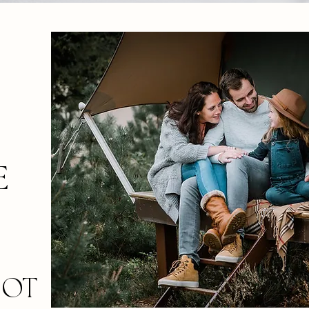
E
OOT