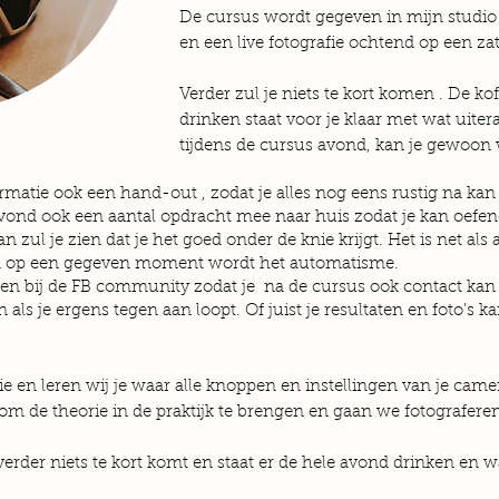
De cursus wordt gegeven in mijn studio
en een live fotografie ochtend op een z
Verder zul je niets te kort komen . De kof
drinken staat voor je klaar met wat uitera
tijdens de cursus avond, kan je gewoon
formatie ook een hand-
out , zodat je alles nog eens rustig na kan
vond ook een aantal opdracht mee naar huis zodat je kan oefen
n zul je zien dat je het goed onder de knie krijgt. Het is net als
en op een gegeven moment wordt het automatisme.
iten bij de FB community zodat je
na de cursus ook contact ka
 als je ergens tegen aan loopt. Of juist je resultaten en foto
'
s ka
e en leren wij je waar alle knoppen en instellingen van je camera
 om de theorie in de praktijk te brengen en gaan we fotograferen
erder niets te kort komt en staat er de hele avond drinken en wa