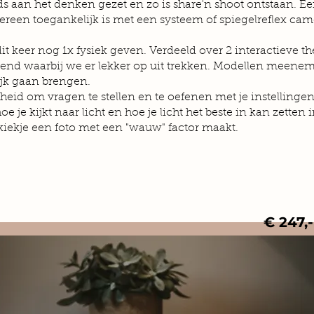
jds aan het denken gezet en zo is share'n shoot ontstaan. E
dereen toegankelijk is met een systeem of spiegelreflex cam
dit keer nog 1x fysiek geven. Verdeeld over 2 interactieve 
tend waarbij we er lekker op uit trekken. Modellen meenem
ijk gaan brengen.
heid om vragen te stellen en te oefenen met je instellingen,
e je kijkt naar licht en hoe je licht het beste in kan zetten in
kiekje een foto met een "wauw" factor maakt.
€ 247,-