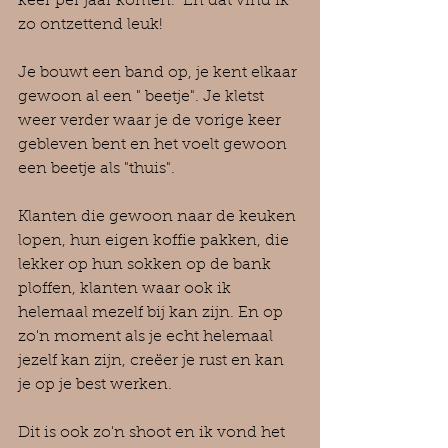
keer per jaar komen. ​​​​​​​​ En dat vind ik 
zo ontzettend leuk!​​​​​​​​
Je bouwt een band op, je kent elkaar 
gewoon al een " beetje". Je kletst 
weer verder waar je de vorige keer 
gebleven bent en het voelt gewoon 
een beetje als "thuis". ​​​​​​​​
Klanten die gewoon naar de keuken 
lopen, hun eigen koffie pakken, die 
lekker op hun sokken op de bank 
ploffen, klanten waar ook ik 
helemaal mezelf bij kan zijn. En op 
zo'n moment als je echt helemaal 
jezelf kan zijn, creëer je rust en kan 
je op je best werken.​​​​​​​​
Dit is ook zo'n shoot en ik vond het 