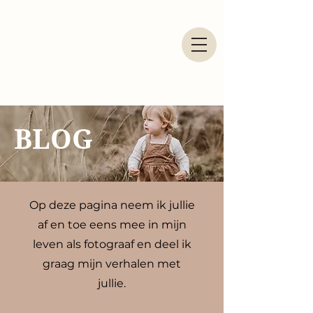
BLOG
Op deze pagina
neem ik jullie
af en toe eens mee in mijn
leven als fotograaf en deel ik
graag mijn verhalen met
jullie.