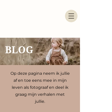
BLOG
Op deze pagina
neem ik jullie
af en toe eens mee in mijn
leven als fotograaf en deel ik
graag mijn verhalen met
jullie.